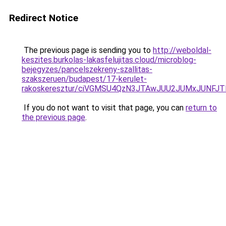
Redirect Notice
The previous page is sending you to
http://weboldal-
keszites.burkolas-lakasfelujitas.cloud/microblog-
bejegyzes/pancelszekreny-szallitas-
szakszeruen/budapest/17-kerulet-
rakoskeresztur/ciVGMSU4QzN3JTAwJUU2JUMxJUNF
If you do not want to visit that page, you can
return to
the previous page
.